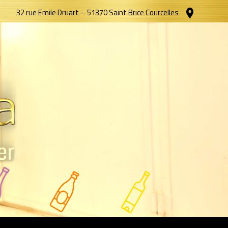
32 rue Emile Druart
-
51370 Saint Brice Courcelles