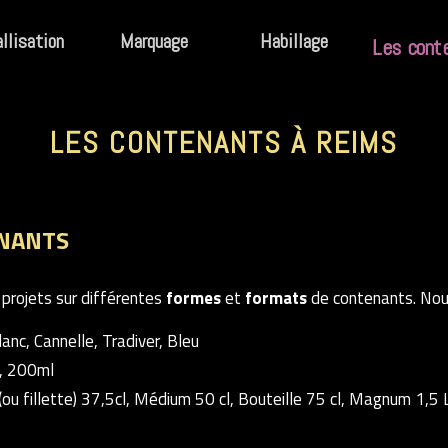
llisation
Marquage
Habillage
Les cont
LES CONTENANTS À REIMS
ENANTS
projets sur différentes
formes
et
formats
de contenants. Nou
lanc, Cannelle, Tradiver, Bleu
l, 200ml
le (ou fillette) 37,5cl, Médium 50 cl, Bouteille 75 cl, Magnum 1