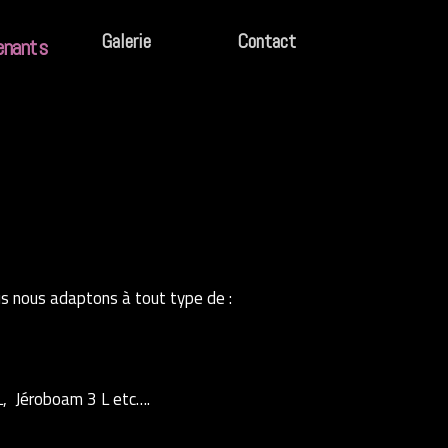
Galerie
Contact
enants
s nous adaptons à tout type de :
,5 L, Jéroboam 3 L etc….